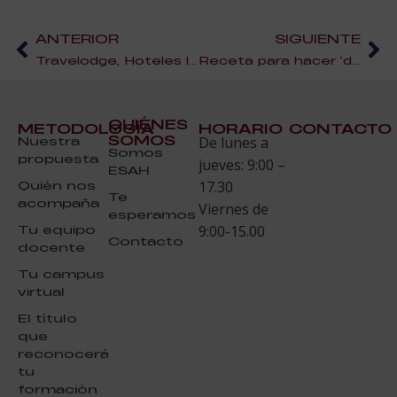
ANTERIOR
SIGUIENTE
Travelodge, Hoteles low-cost
Receta para hacer ‘donuts’ auténticos
QUIÉNES
METODOLOGÍA
HORARIO
CONTACTO
SOMOS
Nuestra
De lunes a
Somos
propuesta
jueves: 9:00 –
ESAH
Quién nos
17.30
Te
acompaña
Viernes de
esperamos
Tu equipo
9:00-15.00
Contacto
docente
Tu campus
virtual
El título
que
reconocerá
tu
formación