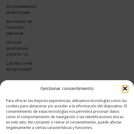
Actividades
prácticas
Acceso al
mundo
laboral
Otros
alumnos
como tú
¿Eres una
empresa?
Gestionar consentimiento
puntuación para ESAH
9.4
/10
Para ofrecer las mejores experiencias, utilizamos tecnologías como las
basado en
1331
cookies para almacenar y/o acceder a la información del dispositivo. El
Valoraciones soportado por
consentimiento de estas tecnologías nos permitirá procesar datos
eKomi
como el comportamiento de navegación o las identificaciones únicas
en este sitio. No consentir o retirar el consentimiento, puede afectar
negativamente a ciertas características y funciones.