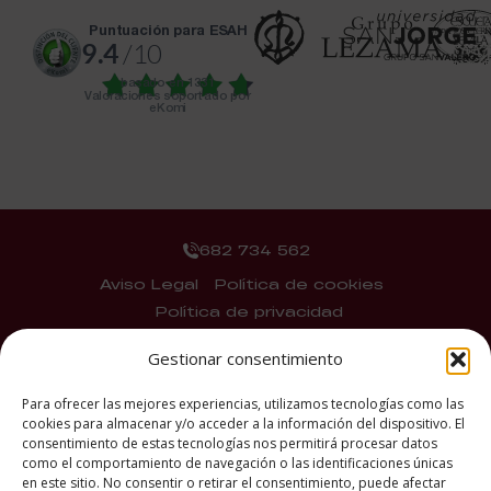
puntuación para ESAH
9.4
/10
basado en
1331
Valoraciones soportado por
eKomi
682 734 562
Aviso Legal
Política de cookies
Política de privacidad
2026 ® Estudios Superiores
Gestionar consentimiento
Abiertos de Hostelería
Para ofrecer las mejores experiencias, utilizamos tecnologías como las
cookies para almacenar y/o acceder a la información del dispositivo. El
consentimiento de estas tecnologías nos permitirá procesar datos
como el comportamiento de navegación o las identificaciones únicas
en este sitio. No consentir o retirar el consentimiento, puede afectar