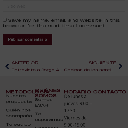
Sitio web
Save my name, email, and website in this
browser for the next time I comment.
Publicar comentario
ANTERIOR
SIGUIENTE
Entrevista a Jorge Agraz alumno en ESAH del Máster en Dirección de Restaurantes
Cocinar, de los sentidos y la vida
QUIÉNES
METODOLOGÍA
HORARIO
CONTACTO
SOMOS
Nuestra
De lunes a
Somos
propuesta
jueves: 9:00 –
ESAH
Quién nos
17.30
Te
acompaña
Viernes de
esperamos
Tu equipo
9:00-15.00
Contacto