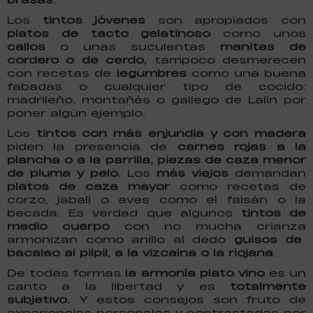
Los
tintos jóvenes
son apropiados con
platos de tacto gelatinoso
como unos
callos
o unas suculentas
manitas de
cordero o de cerdo,
tampoco desmerecen
con recetas de
legumbres
como una buena
fabadas o cualquier tipo de cocido:
madrileño, montañés o gallego de Lalín por
poner algún ejemplo.
Los
tintos con más enjundia y con madera
piden la presencia de
carnes rojas a la
plancha o a la parrilla, piezas de caza menor
de pluma y pelo.
Los
más viejos
demandan
platos de caza mayor
como recetas de
corzo, jabalí o aves como el faisán o la
becada. Es verdad que algunos
tintos de
medio cuerpo
con no mucha crianza
armonizan como anillo al dedo
guisos de
bacalao al pilpil, a la vizcaína o la riojana
.
De todas formas
la armonía plato vino
es un
canto a la libertad y es
totalmente
subjetivo.
Y estos consejos son fruto de
experiencias personales y contrastadas por