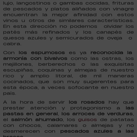
lujo, langostinos o gambas cocidas, frituras
de pescados y platos aliñados con vinagre
encuentran la mejor afinidad con estos
vinos u otros de similares características.
En esta dirección no podemos olvidar los
patés más refinados y los canapés de
quesos azules y semicurados de oveja o
cabra.
Con
los espumosos
es ya
reconocida la
armonía con bivalvos
como las ostras, los
mejillones, berberechos o las exquisitas
escupiñas, coquinas y almejas de nuestro
rico y amplio litoral, de mil maneras
cocinados, que son muy sugerentes para
esta época, a veces sofocante en nuestro
país.
A la hora de servir
los rosados
hay que
prestar atención y protagonismo a
las
pastas en general
,
los arroces de verduras
,
el
salmón ahumado
, los
guisos
de patatas
con chocos, calamares o almejas y no
desmerecen con
pescados azules a las
brasas
.