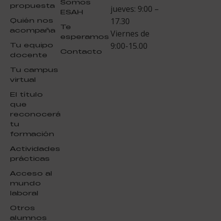
Somos
propuesta
jueves: 9:00 –
ESAH
Quién nos
17.30
Te
acompaña
Viernes de
esperamos
Tu equipo
9:00-15.00
Contacto
docente
Tu campus
virtual
El título
que
reconocerá
tu
formación
Actividades
prácticas
Acceso al
mundo
laboral
Otros
alumnos