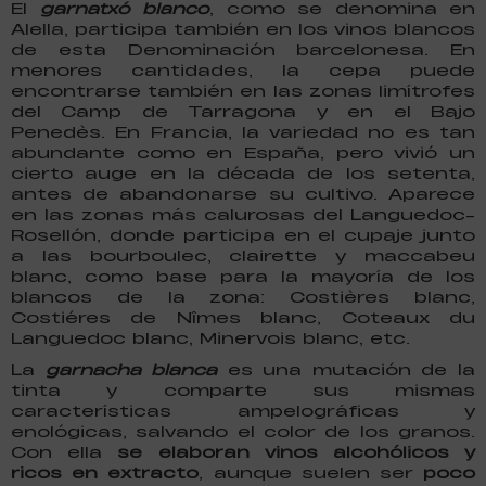
El
garnatxó blanco
, como se denomina en
Alella, participa también en los vinos blancos
de esta Denominación barcelonesa. En
menores cantidades, la cepa puede
encontrarse también en las zonas limítrofes
del Camp de Tarragona y en el Bajo
Penedès. En Francia, la variedad no es tan
abundante como en España, pero vivió un
cierto auge en la década de los setenta,
antes de abandonarse su cultivo. Aparece
en las zonas más calurosas del Languedoc-
Rosellón, donde participa en el cupaje junto
a las bourboulec, clairette y maccabeu
blanc, como base para la mayoría de los
blancos de la zona: Costières blanc,
Costiéres de Nîmes blanc, Coteaux du
Languedoc blanc, Minervois blanc, etc.
La
garnacha blanca
es una mutación de la
tinta y comparte sus mismas
características ampelográficas y
enológicas, salvando el color de los granos.
Con ella
se elaboran vinos alcohólicos y
ricos en extracto
, aunque suelen ser
poco