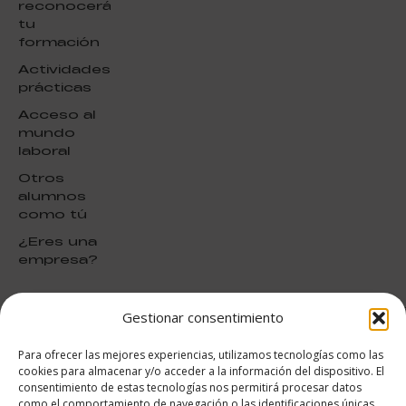
reconocerá
tu
formación
Actividades
prácticas
Acceso al
mundo
laboral
Otros
alumnos
como tú
¿Eres una
empresa?
Gestionar consentimiento
puntuación para ESAH
9.4
/10
Para ofrecer las mejores experiencias, utilizamos tecnologías como las
basado en
1331
cookies para almacenar y/o acceder a la información del dispositivo. El
Valoraciones soportado por
consentimiento de estas tecnologías nos permitirá procesar datos
eKomi
como el comportamiento de navegación o las identificaciones únicas