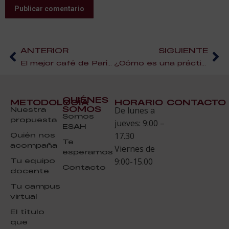
Publicar comentario
ANTERIOR
SIGUIENTE
El mejor café de París, Café de Flore y Les Deux Magots
¿Cómo es una práctica presencial en ESAH? Toca Pastelería
QUIÉNES
METODOLOGÍA
HORARIO
CONTACTO
SOMOS
Nuestra
De lunes a
Somos
propuesta
jueves: 9:00 –
ESAH
Quién nos
17.30
Te
acompaña
Viernes de
esperamos
Tu equipo
9:00-15.00
Contacto
docente
Tu campus
virtual
El título
que