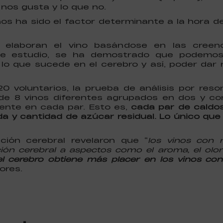
 nos gusta y lo que no.
inos ha sido el factor determinante a la hora d
ola elaboran el vino basándose en las cree
te estudio, se ha demostrado que podemos 
lo que sucede en el cerebro y así, poder dar
20 voluntarios, la prueba de análisis por re
de 8 vinos diferentes agrupados en dos y co
rente en cada par. Esto es,
cada par de caldos
a y cantidad de azúcar residual. Lo único que l
ción cerebral revelaron que “
los vinos con 
ón cerebral a aspectos como el aroma, el olor
l cerebro obtiene más placer en los vinos co
ores.