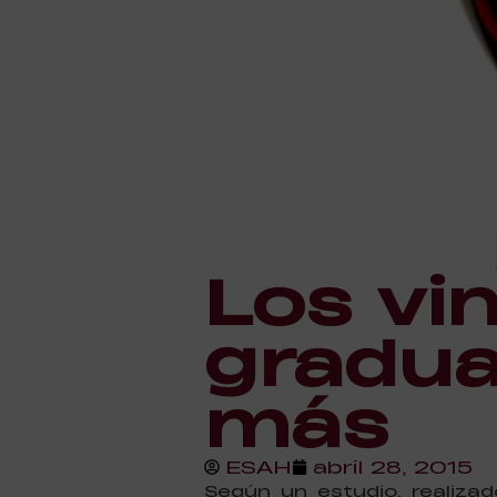
Los vi
gradua
más
ESAH
abril 28, 2015
Según un estudio, realiza