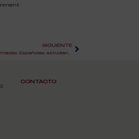
omment.
SIGUIENTE
Miembros de las Fuerzas Armadas Españolas estudian cocina en ESAH
CONTACTO
30