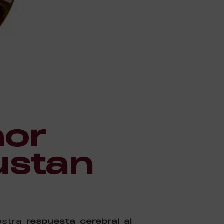
nor
ustan
uestra
respuesta cerebral al