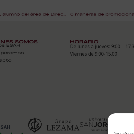
Entrevista a Alejandro Roura, alumno del área de Dirección y Gestión
6 maneras de promocionar
ÉNES SOMOS
HORARIO
s ESAH
De lunes a jueves: 9:00 – 17.
speramos
Viernes de 9:00-15.00
acto
 ESAH
Para ofrece