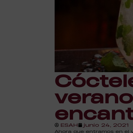
Cóctel
verano
encant
ESAH
junio 24, 2021
Ahora que entramos en el v