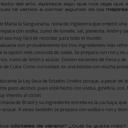
resto del año. Apetece algo que nos diga que
culo te vamos a contar algunos de los
mejores
 María la Sanguinaria, reina de Inglaterra que ordenó una 
 prepara con vodka, zumo de tomate, sal, pimienta, limón y s
tel sea muy fácil de recordar para todo el mundo.
hierbabuena son probablemente los tres ingredientes más refres
e la opción más conocida de todas. Se prepara con ron y es 
nco, zumo de limón y azúcar. Existen variantes de fresa y d
 de Cuba. Como curiosidad, es una bebida con mucha presenc
 durante la Ley Seca de Estados Unidos porque, a pesar de te
nte poco alcohol, pues está hecho con vodka, ginebra, ron, l
y intenso al cóctel.
nomasia de Brasil y su ingrediente estrella es la
cachaça
, que
 y azúcar. A veces también se prepara con vodka o ron y dic
stos
cócteles de verano
? ¿Cuál te gusta más? 