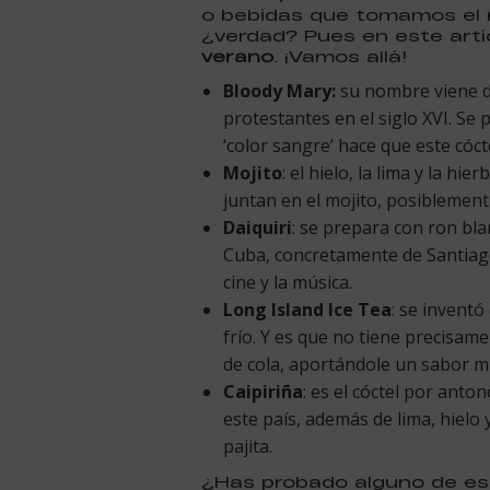
o bebidas que tomamos el 
¿verdad? Pues en este artí
verano
. ¡Vamos allá!
Bloody Mary:
su nombre viene de
protestantes en el siglo XVI. Se
‘color sangre’ hace que este cóc
Mojito
: el hielo, la lima y la 
juntan en el mojito, posiblement
Daiquiri
: se prepara con ron bla
Cuba, concretamente de Santiago
cine y la música.
Long Island Ice Tea
: se inventó
frío. Y es que no tiene precisame
de cola, aportándole un sabor mu
Caipiriña
: es el cóctel por anto
este país, además de lima, hielo
pajita.
¿Has probado alguno de e