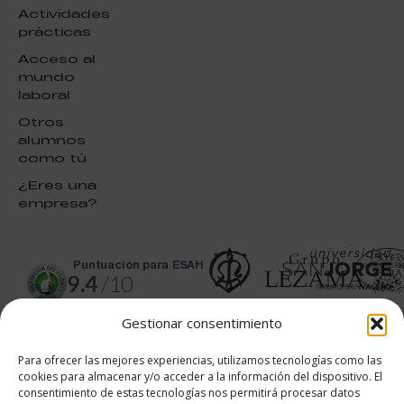
Actividades
prácticas
Acceso al
mundo
laboral
Otros
alumnos
como tú
¿Eres una
empresa?
puntuación para ESAH
9.4
/10
basado en
1331
Gestionar consentimiento
Valoraciones soportado por
eKomi
Para ofrecer las mejores experiencias, utilizamos tecnologías como las
cookies para almacenar y/o acceder a la información del dispositivo. El
consentimiento de estas tecnologías nos permitirá procesar datos