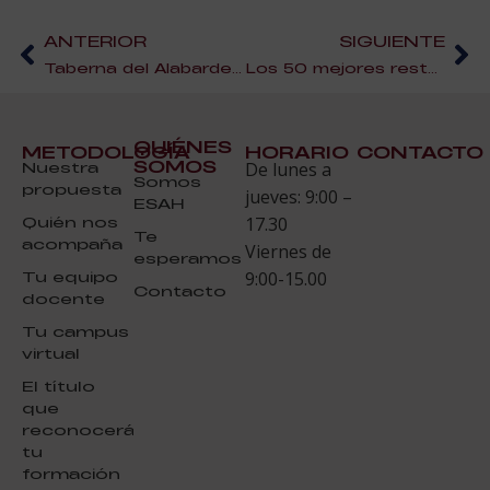
ANTERIOR
SIGUIENTE
Taberna del Alabardero de Sevilla, Premio Fogones de Sevilla
Los 50 mejores restaurantes del mundo
QUIÉNES
METODOLOGÍA
HORARIO
CONTACTO
SOMOS
Nuestra
De lunes a
Somos
propuesta
jueves: 9:00 –
ESAH
Quién nos
17.30
Te
acompaña
Viernes de
esperamos
Tu equipo
9:00-15.00
Contacto
docente
Tu campus
virtual
El título
que
reconocerá
tu
formación