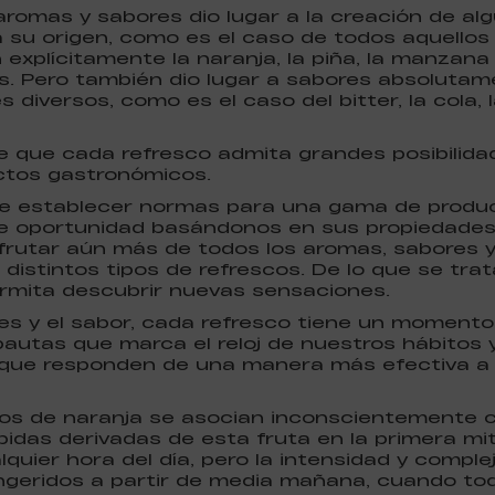
aromas y sabores dio lugar a la creación de al
 su origen, como es el caso de todos aquellos 
explícitamente la naranja, la piña, la manzana o
. Pero también dio lugar a sabores absolutam
diversos, como es el caso del bitter, la cola, l
 que cada refresco admita grandes posibilida
ctos gastronómicos.
de establecer normas para una gama de produc
de oportunidad basándonos en sus propiedades. 
sfrutar aún más de todos los aromas, sabores 
distintos tipos de refrescos. De lo que se tra
ermita descubrir nuevas sensaciones.
es y el sabor, cada refresco tiene un momento
pautas que marca el reloj de nuestros hábitos 
 que responden de una manera más efectiva a
escos de naranja se asocian inconscientemente 
as derivadas de esta fruta en la primera mitad
uier hora del día, pero la intensidad y comple
ngeridos a partir de media mañana, cuando to