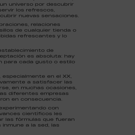
 un universo por descubrir
ervir los refrescos,
scubrir nuevas sensaciones.
braciones, relaciones
sillos de cualquier tienda o
bidas refrescantes y lo
 establecimiento de
eptación es absoluta: hay
 para cada gusto o estilo
, especialmente en el XX,
vamente a satisfacer las
irse, en muchas ocasiones,
 Las diferentes empresas
aron en consecuencia.
n experimentando con
ances científicos les
r las fórmulas que fueran
inmune a la sed, las