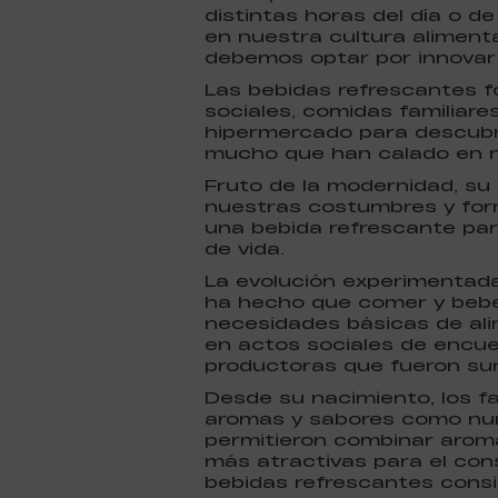
distintas horas del día o d
en nuestra cultura alimenta
debemos optar por innovar 
Las bebidas refrescantes f
sociales, comidas familiares
hipermercado para descubri
mucho que han calado en nu
Fruto de la modernidad, su 
nuestras costumbres y for
una bebida refrescante pa
de vida.
La evolución experimentada 
ha hecho que comer y beber
necesidades básicas de ali
en actos sociales de encue
productoras que fueron sur
Desde su nacimiento, los f
aromas y sabores como nunc
permitieron combinar aroma
más atractivas para el con
bebidas refrescantes consig