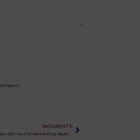
omment.
SIGUIENTE
Masterclass Online | Técnicas de neuromarketing aplicadas a la restauración