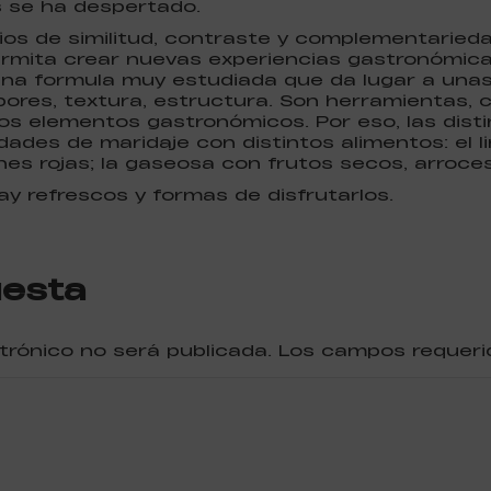
s se ha despertado.
pios de similitud, contraste y complementarie
ermita crear nuevas experiencias gastronómic
una formula muy estudiada que da lugar a una
ores, textura, estructura. Son herramientas, c
vos elementos gastronómicos. Por eso, las dist
idades de maridaje con distintos alimentos: el 
rnes rojas; la gaseosa con frutos secos, arroces
hay refrescos y formas de disfrutarlos.
uesta
ctrónico no será publicada. Los campos reque