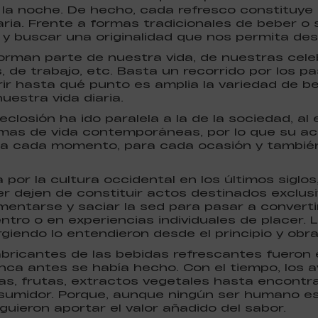
e la noche. De hecho, cada refresco constituye
ria. Frente a formas tradicionales de beber o s
y buscar una originalidad que nos permita de
orman parte de nuestra vida, de nuestras cele
, de trabajo, etc. Basta un recorrido por los pa
r hasta qué punto es amplia la variedad de be
estra vida diaria.
eclosión ha ido paralela a la de la sociedad, al
mas de vida contemporáneas, por lo que su ac
ra cada momento, para cada ocasión y también
por la cultura occidental en los últimos siglos
 dejen de constituir actos destinados exclusi
mentarse y saciar la sed para pasar a convert
ntro o en experiencias individuales de placer.
giendo lo entendieron desde el principio y obr
abricantes de las bebidas refrescantes fuero
a antes se había hecho. Con el tiempo, los av
s, frutas, extractos vegetales hasta encontra
sumidor. Porque, aunque ningún ser humano es 
uieron aportar el valor añadido del sabor.