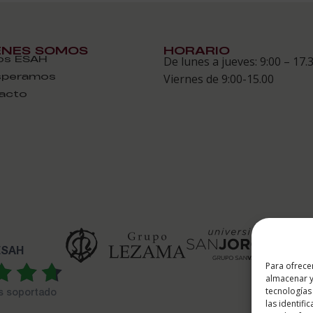
ÉNES SOMOS
HORARIO
s ESAH
De lunes a jueves: 9:00 – 17.
speramos
Viernes de 9:00-15.00
acto
 ESAH
Para ofrece
almacenar y
tecnologías
es soportado
las identifi