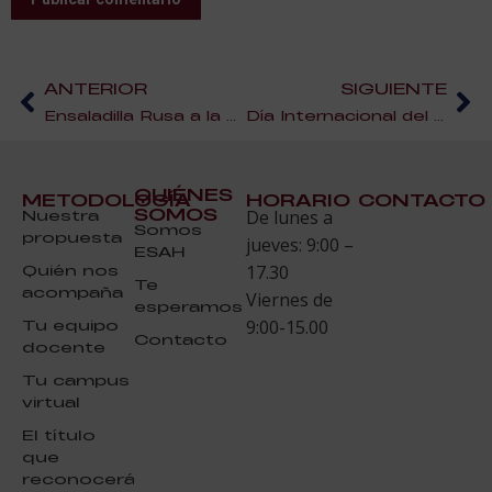
ANTERIOR
SIGUIENTE
Ensaladilla Rusa a la Marinera con lactonesa ¡Te explicamos cómo hacer esta receta!
Día Internacional del Chocolate ¿Conocías estas curiosidades?
QUIÉNES
METODOLOGÍA
HORARIO
CONTACTO
SOMOS
Nuestra
De lunes a
Somos
propuesta
jueves: 9:00 –
ESAH
Quién nos
17.30
Te
acompaña
Viernes de
esperamos
Tu equipo
9:00-15.00
Contacto
docente
Tu campus
virtual
El título
que
reconocerá