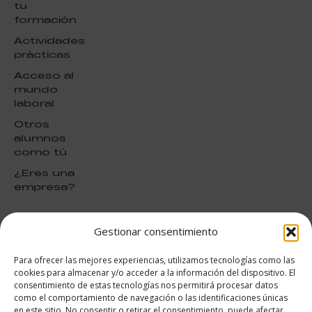
tu
formación
Actividades
prácticas
Acceso al
mundo
laboral
Otros
alumnos
como tú
¿Eres una
empresa?
Gestionar consentimiento
puntuación para ESAH
9.4
/10
Para ofrecer las mejores experiencias, utilizamos tecnologías como las
basado en
1331
cookies para almacenar y/o acceder a la información del dispositivo. El
Valoraciones soportado por
consentimiento de estas tecnologías nos permitirá procesar datos
eKomi
como el comportamiento de navegación o las identificaciones únicas
en este sitio. No consentir o retirar el consentimiento, puede afectar