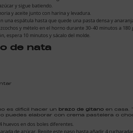
azúcar y sigue batiendo.
ria y aceite junto con harina y levadura.
on una espátula hasta que quede una pasta densa y anaranj
bizcochos y mételo en el horno durante 30-40 minutos a 180 
n, espera 10 minutos y sácalo del molde.
no de nata
ntar
o es difícil hacer un
brazo de gitano
en casa. 
lo puedes elaborar con crema pastelera o choc
 4 huevos en dos boles diferentes.
arada de azúcar. Repite este paso hasta añadir 4 cucharadas