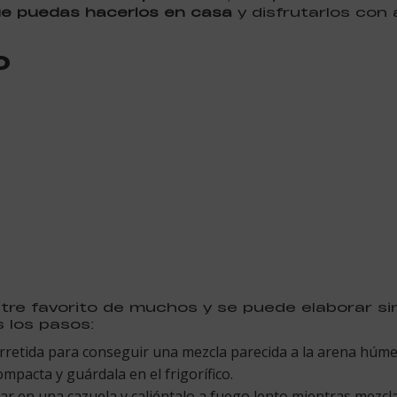
ue puedas hacerlos en casa
y disfrutarlos con 
o
tre favorito de muchos y se puede elaborar sin 
 los pasos:
erretida para conseguir una mezcla parecida a la arena húme
mpacta y guárdala en el frigorífico.
r en una cazuela y caliéntalo a fuego lento mientras mezclas