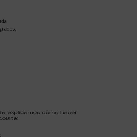
ada.
grados.
Te explicamos cómo hacer
olate:
.