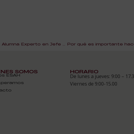
Entrevista a Maryna Voykina. Alumna Experto en Jefe de Cocina
ÉNES SOMOS
HORARIO
s ESAH
De lunes a jueves: 9:00 – 17.
speramos
Viernes de 9:00-15.00
acto