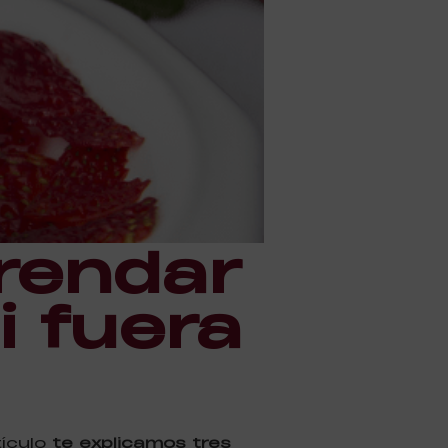
rendar
i fuera
tículo
te explicamos tres