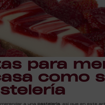
tas para me
casa como s
stelería
a merendar a una
pastelería
, así que en este ar