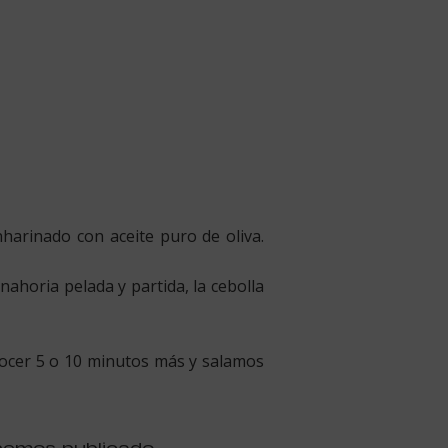
arinado con aceite puro de oliva.
ahoria pelada y partida, la cebolla
cocer 5 o 10 minutos más y salamos
hemos publicado.