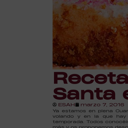
Recet
Santa 
ESAH
marzo 7, 2016
Ya estamos en plena Cuar
volando y en la que hay q
temporada. Todos conocéis 
más y os proponemos descu