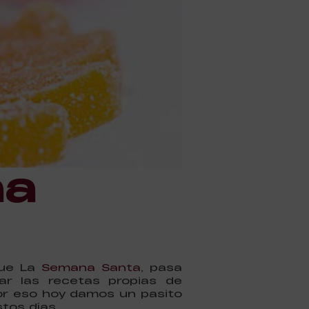
na
que La
Semana Santa
, pasa
rar las recetas propias de
Por eso hoy damos un pasito
tos días…