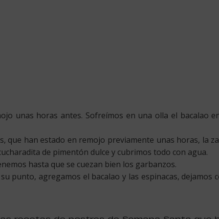
o unas horas antes. Sofreímos en una olla el bacalao enh
s, que han estado en remojo previamente unas horas, la zan
 cucharadita de pimentón dulce y cubrimos todo con agua.
nemos hasta que se cuezan bien los garbanzos.
su punto, agregamos el bacalao y las espinacas, dejamos 
ras recetas de postres de Semana Santa que 