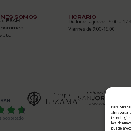
ÉNES SOMOS
HORARIO
s ESAH
De lunes a jueves: 9:00 – 17.
speramos
Viernes de 9:00-15.00
acto
 ESAH
Para ofrece
almacenar y
tecnologías
es soportado
las identifi
puede afecta