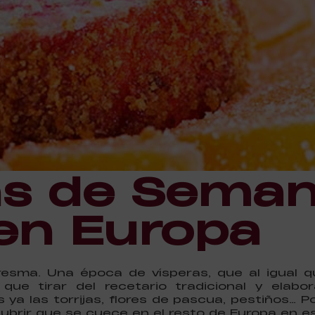
as de Sema
en Europa
esma. Una época de vísperas, que al igual 
ue tirar del recetario tradicional y elabo
ya las torrijas, flores de pascua, pestiños… 
brir que se cuece en el resto de Europa en es