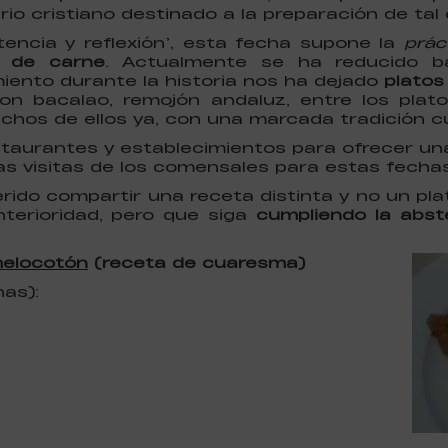
rio cristiano destinado a la preparación de tal
tencia y reflexión’, esta fecha supone la
práct
a de carne
. Actualmente se ha reducido ba
miento durante la historia nos ha dejado
platos
con bacalao, remojón andaluz, entre los platos
chos de ellos ya, con una marcada tradición cu
aurantes y establecimientos para ofrecer u
las visitas de los comensales para estas fechas
ido compartir una receta distinta y no un plat
erioridad, pero que siga
cumpliendo la abst
melocotón
(receta de cuaresma)
as):