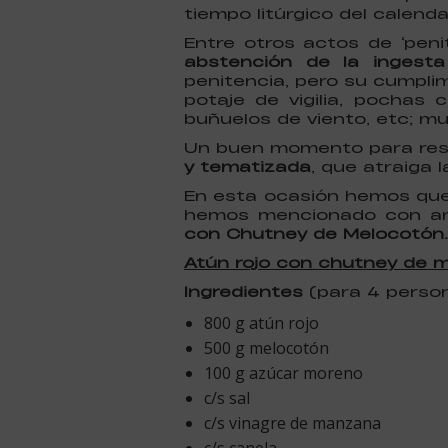
tiempo litúrgico del calenda
Entre otros actos de ‘peni
abstención de la ingest
penitencia, pero su cumpli
potaje de vigilia, pochas 
buñuelos de viento, etc; mu
Un buen momento para rest
y tematizada
, que atraiga 
En esta ocasión hemos quer
hemos mencionado con ant
con Chutney de Melocotón.
Atún rojo con chutney de 
Ingredientes
(para 4 person
800 g atún rojo
500 g melocotón
100 g azúcar moreno
c/s sal
c/s vinagre de manzana