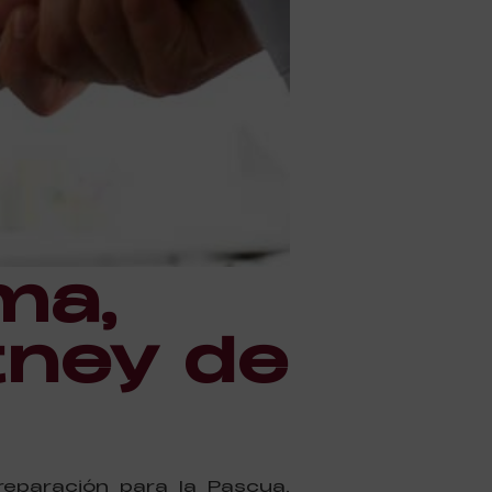
ma,
tney de
paración para la Pascua,