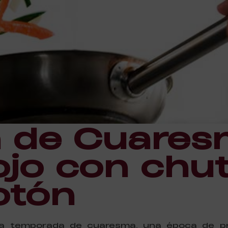
 de Cuares
ojo con chu
otón
a temporada de cuaresma, una época de pre