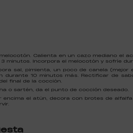
el melocotón. Calienta en un cazo mediano el ac
 3 minutos. Incorpora el melocotón y sofríe d
ora sal, pimienta, un poco de canela (mejor e
ón durante 10 minutos más. Rectificar de sab
l final de la cocción.
ha o sartén, da el punto de cocción deseado.
or encima el atún, decora con brotes de alfalf
vir.
uesta