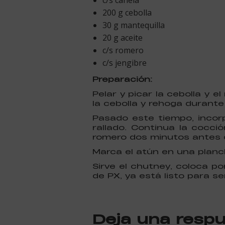
c/s canela
200 g cebolla
30 g mantequilla
20 g aceite
c/s romero
c/s jengibre
Preparación:
Pelar y picar la cebolla y 
la cebolla y rehoga durante
Pasado este tiempo, incorp
rallado. Continua la cocci
romero dos minutos antes de
Marca el atún en una planc
Sirve el chutney, coloca p
de PX, ya está listo para ser
Deja una resp