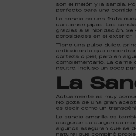
son el melón y la sandía. 
perfecto para una comida 
La sandía es una
fruta cuc
contienen pipas. Las sandía
gracias a la hibridación. S
porosidades en el exterior,
Tiene una pulpa dulce, prin
antioxidante que encontra
corteza o piel, pero en al
complementario. La carne de 
neutro, incluso un poco par
La San
Actualmente es muy comú
No goza de una gran acept
es decir como un transgéni
La sandía amarilla es tamb
aseguran se surgen de man
algunos aseguran que se deb
natural que combinó propie