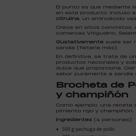
El punto es que mediante la
en este producto. Incluso 
citrulina
, un aminoácido vas
Crece en sitios concretos, 
comarcas Vitigudino, Salam
Gustativamente
suele ser 
sandía (faltaría más).
En definitiva, se trata d
productos nacionales y sobr
dulce que proporciona. Cier
sabor puramente a sandía c
Brocheta de Po
y champiñón
Como ejemplo, una
receta
s
pimiento rojo y champiñón.
Ingredientes
(4 personas)
500 g pechuga de pollo