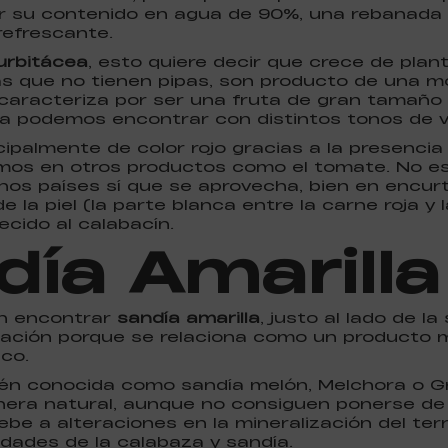
Por su contenido en agua de 90%, una rebanada 
refrescante.
urbitácea
, esto quiere decir que crece de plan
s que no tienen pipas, son producto de una mod
e caracteriza por ser una fruta de gran tamaño 
 la podemos encontrar con distintos tonos de ve
cipalmente de color rojo gracias a la presencia
mos en otros productos como el tomate. No es 
gunos países sí que se aprovecha, bien en encu
la piel (la parte blanca entre la carne roja y l
ecido al calabacín.
día Amarilla
n encontrar
sandía amarilla
, justo al lado de la
ación porque se relaciona como un producto 
co.
ién conocida como sandía melón, Melchora o Gr
era natural, aunque no consiguen ponerse de
e a alteraciones en la mineralización del terre
dades de la calabaza y sandía.