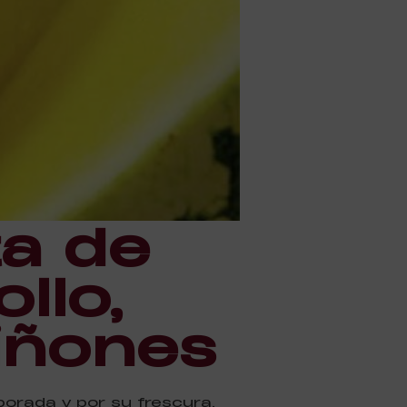
a de
llo,
iñones
orada y por su frescura,