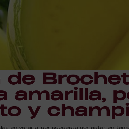
 de Brochet
 amarilla, po
to y champ
as en verano, por supuesto por estar en temp