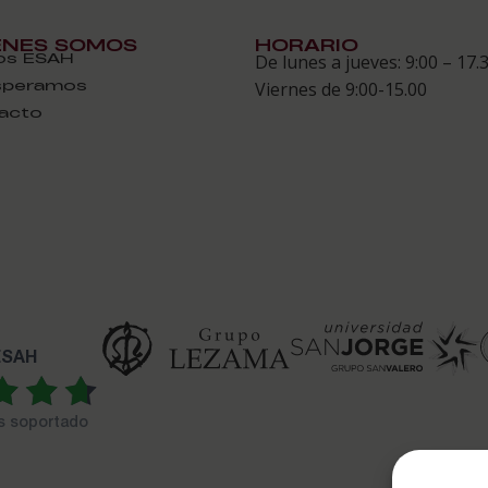
ÉNES SOMOS
HORARIO
s ESAH
De lunes a jueves: 9:00 – 17.
speramos
Viernes de 9:00-15.00
acto
 ESAH
es soportado