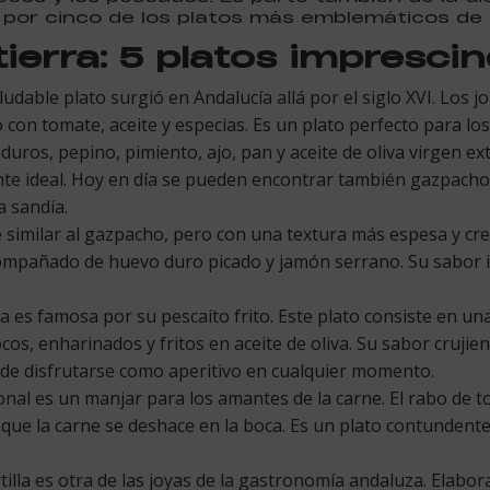
 por cinco de los platos más emblemáticos de 
tierra: 5 platos imprescin
ludable plato surgió en Andalucía allá por el siglo XVI. Los
on tomate, aceite y especias. Es un plato perfecto para los
ros, pepino, pimiento, ajo, pan y aceite de oliva virgen ext
nte ideal. Hoy en día se pueden encontrar también gazpacho
a sandía.
 similar al gazpacho, pero con una textura más espesa y cre
acompañado de huevo duro picado y jamón serrano. Su sabor i
 es famosa por su pescaíto frito. Este plato consiste en un
, enharinados y fritos en aceite de oliva. Su sabor crujien
uede disfrutarse como aperitivo en cualquier momento.
onal es un manjar para los amantes de la carne. El rabo de t
 que la carne se deshace en la boca. Es un plato contundente
tilla es otra de las joyas de la gastronomía andaluza. Elabo