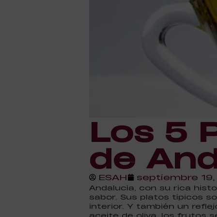
Los 5 
de And
ESAH
septiembre 19
Andalucía, con su rica hist
sabor. Sus platos típicos so
interior. Y también un refle
aceite de oliva, los frutos