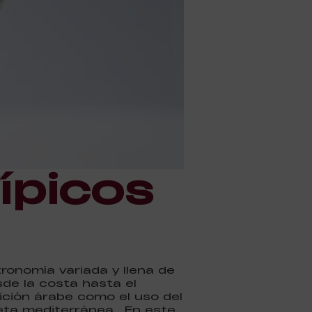
ípicos
tronomía variada y llena de
sde la costa hasta el
adición árabe como el uso del
dieta mediterránea. En este