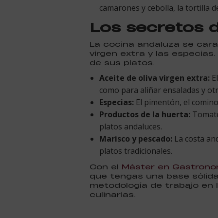
camarones y cebolla, la tortilla
Los secretos d
La cocina andaluza se cara
virgen extra y las especias
de sus platos.
Aceite de oliva virgen extra:
El
como para aliñar ensaladas y otr
Especias:
El pimentón, el comino,
Productos de la huerta:
Tomates
platos andaluces.
Marisco y pescado:
La costa and
platos tradicionales.
Con el
Máster en Gastrono
que tengas una base sólid
metodología de trabajo en 
culinarias.