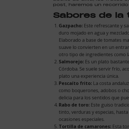
post, haremos un recorrido
Sabores de la 
Gazpacho:
Este refrescante y sa
duro mojado en agua y mezclado c
Elaborado a base de tomates madu
suave lo convierten en un entra
otro tipo de ingredientes como l
Salmorejo:
Es un plato bastante
Córdoba. Se suele servir frío, 
plato una experiencia única.
Pescaíto frito:
La costa andaluza
como boquerones, adobos o chocos
delicia para los sentidos que p
Rabo de toro:
Este guiso tradici
tinto, verduras y especias, hasta
ocasiones especiales.
Tortilla de camarones:
Esta tor