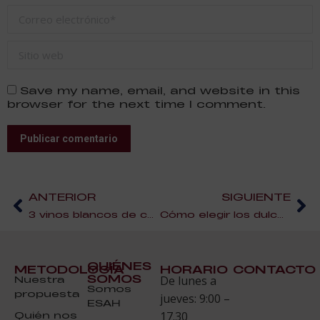
Correo electrónico *
Sitio web
Save my name, email, and website in this
browser for the next time I comment.
Publicar comentario
ANTERIOR
SIGUIENTE
3 vinos blancos de calidad a buen precio
Cómo elegir los dulces en nuestra dieta
QUIÉNES
METODOLOGÍA
HORARIO
CONTACTO
SOMOS
Nuestra
De lunes a
Somos
propuesta
jueves: 9:00 –
ESAH
Quién nos
17.30