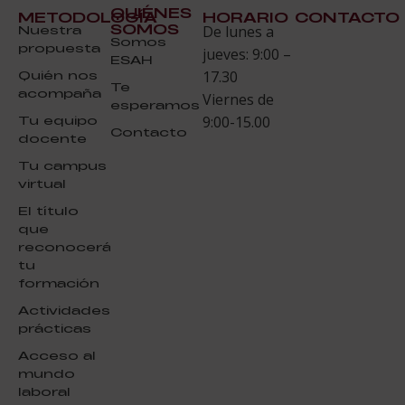
QUIÉNES
METODOLOGÍA
HORARIO
CONTACTO
SOMOS
Nuestra
De lunes a
Somos
propuesta
jueves: 9:00 –
ESAH
Quién nos
17.30
Te
acompaña
Viernes de
esperamos
Tu equipo
9:00-15.00
Contacto
docente
Tu campus
virtual
El título
que
reconocerá
tu
formación
Actividades
prácticas
Acceso al
mundo
laboral