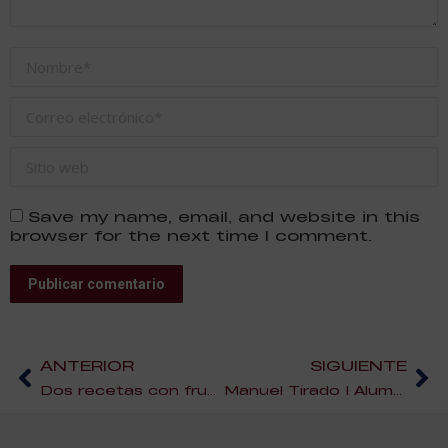
Nombre *
Correo electrónico *
Sitio web
Save my name, email, and website in this
browser for the next time I comment.
Publicar comentario
ANTERIOR
SIGUIENTE
Dos recetas con frutos secos para chuparse los dedos
Manuel Tirado | Alumno de ESAH