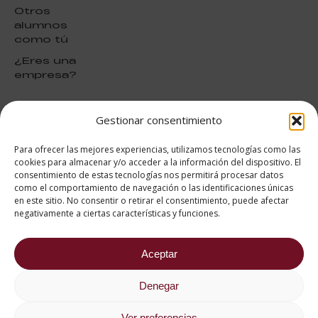
Otros
alumnos
como tú
¿Eres una
empresa?
Gestionar consentimiento
puntuación para ESAH
9.4
/10
Para ofrecer las mejores experiencias, utilizamos tecnologías como las
basado en
1331
cookies para almacenar y/o acceder a la información del dispositivo. El
Valoraciones soportado por
consentimiento de estas tecnologías nos permitirá procesar datos
eKomi
como el comportamiento de navegación o las identificaciones únicas
en este sitio. No consentir o retirar el consentimiento, puede afectar
negativamente a ciertas características y funciones.
Aceptar
682 734 562
Denegar
Aviso Legal
Política de cookies
Política de privacidad
Ver preferencias