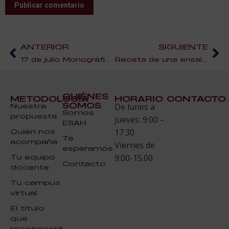
Publicar comentario
ANTERIOR
SIGUIENTE
17 de julio Monográfico ESAH ‘Cómo aplicar la nutrición a la cocina’
Receta de una ensalada de remolacha muy apetecible
QUIÉNES
METODOLOGÍA
HORARIO
CONTACTO
SOMOS
Nuestra
De lunes a
Somos
propuesta
jueves: 9:00 –
ESAH
Quién nos
17.30
Te
acompaña
Viernes de
esperamos
Tu equipo
9:00-15.00
Contacto
docente
Tu campus
virtual
El título
que
reconocerá