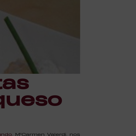
tas
 queso
undo
, MªCarmen Valerdi, nos