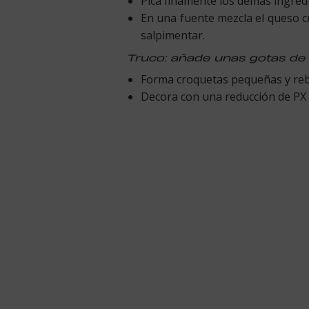
Pica finamente los demás ingred
En una fuente mezcla el queso c
salpimentar.
Truco: añade unas gotas de 
Forma croquetas pequeñas y rebo
Decora con una reducción de PX o