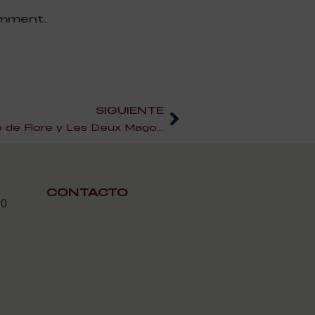
omment.
SIGUIENTE
El mejor café de París, Café de Flore y Les Deux Magots
CONTACTO
30