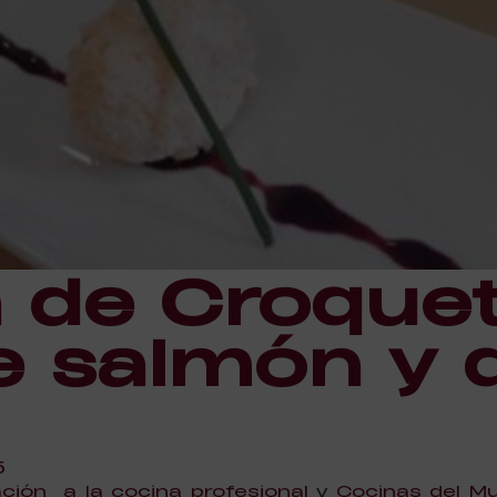
 de Croque
de salmón y
5
iación a la cocina profesional
y
Cocinas del M