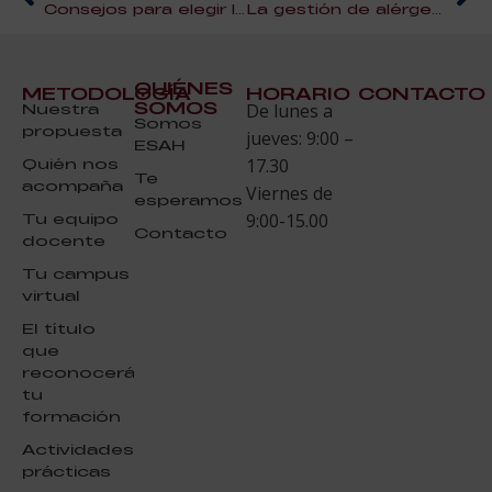
Consejos para elegir los proveedores de una boda
La gestión de alérgenos e intolerancias alimentarias en la hostelería
QUIÉNES
METODOLOGÍA
HORARIO
CONTACTO
SOMOS
Nuestra
De lunes a
Somos
propuesta
jueves: 9:00 –
ESAH
Quién nos
17.30
Te
acompaña
Viernes de
esperamos
Tu equipo
9:00-15.00
Contacto
docente
Tu campus
virtual
El título
que
reconocerá
tu
formación
Actividades
prácticas