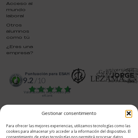
Acceso al
mundo
laboral
Otros
alumnos
como tú
¿Eres una
empresa?
puntuación para ESAH
9.2
/10
basado en
1332
Valoraciones soportado por
eKomi
Gestionar consentimiento
Para ofrecer las mejores experiencias, utilizamos tecnologías como las
cookies para almacenar y/o acceder a la información del dispositivo. El
682 734 562
consentimiento de estas tecnologías nos permitirá procesar datos