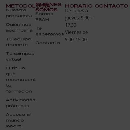
QUIÉNES
METODOLOGÍA
HORARIO
CONTACTO
SOMOS
Nuestra
De lunes a
Somos
propuesta
jueves: 9:00 –
ESAH
Quién nos
17.30
Te
acompaña
Viernes de
esperamos
Tu equipo
9:00-15.00
Contacto
docente
Tu campus
virtual
El título
que
reconocerá
tu
formación
Actividades
prácticas
Acceso al
mundo
laboral