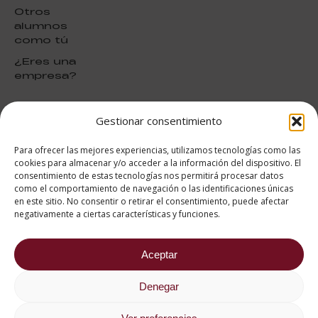
Otros
alumnos
como tú
¿Eres una
empresa?
Gestionar consentimiento
puntuación para ESAH
9.2
/10
Para ofrecer las mejores experiencias, utilizamos tecnologías como las
basado en
1332
cookies para almacenar y/o acceder a la información del dispositivo. El
Valoraciones soportado por
consentimiento de estas tecnologías nos permitirá procesar datos
eKomi
como el comportamiento de navegación o las identificaciones únicas
en este sitio. No consentir o retirar el consentimiento, puede afectar
negativamente a ciertas características y funciones.
Aceptar
682 734 562
Denegar
Aviso Legal
Política de cookies
Política de privacidad