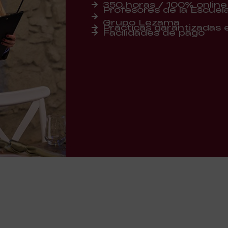
350 horas / 100% online
Profesores de la Escuela 
Grupo Lezama
Prácticas garantizadas
Facilidades de pago