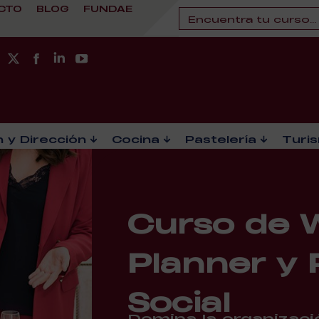
CTO
BLOG
FUNDAE
 y Dirección
Cocina
Pastelería
Turi
Curso de 
Planner y 
Social
Domina la organizaci