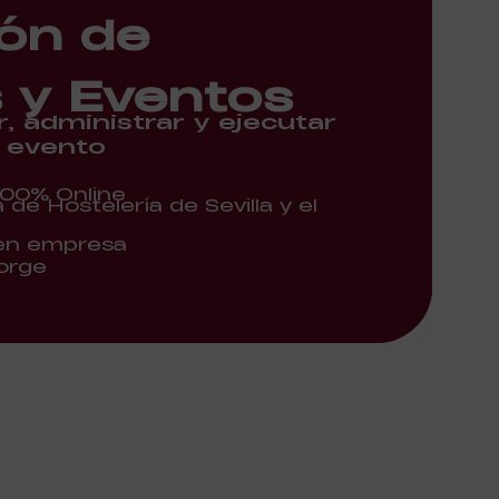
ón de
 y Eventos
 administrar y ejecutar
o evento
100% Online
de Hostelería de Sevilla y el
 en empresa
Jorge