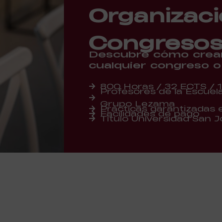
Organizaci
Congresos
Descubre cómo crear,
cualquier congreso 
800 Horas / 32 ECTS / 
Profesores de la Escuela 
Grupo Lezama
Prácticas garantizadas
Facilidades de pago
Título Universidad San 