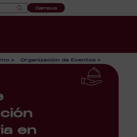
Campus
smo
Organización de Eventos
e
ación
ia en