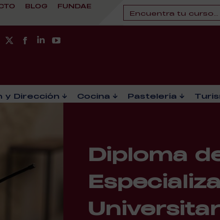
CTO
BLOG
FUNDAE
 y Dirección
Cocina
Pastelería
Turi
Diploma d
Especializ
Universitar