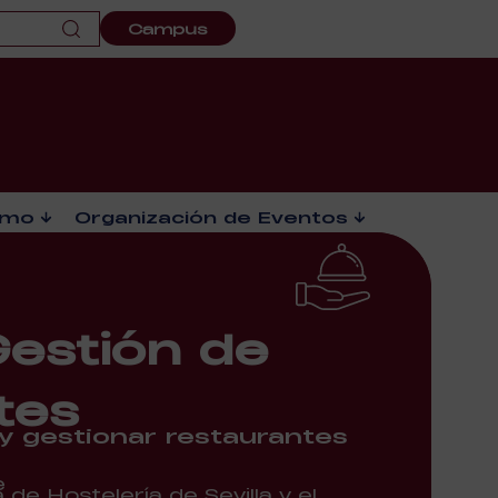
Campus
smo
Organización de Eventos
estión de
tes
y gestionar restaurantes
e
de Hostelería de Sevilla y el