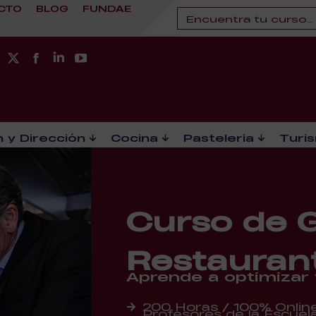
CTO
BLOG
FUNDAE
 y Dirección
Cocina
Pastelería
Turi
Curso de G
Restauran
Aprende a optimizar 
200 Horas / 100% Onlin
Profesores de la Escuela 