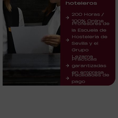
hoteleros
200 Horas /
100% Online
Profesores de
la Escuela de
Hostelería de
Sevilla y el
Grupo
Lezama
Prácticas
garantizadas
en empresa
Facilidades de
pago