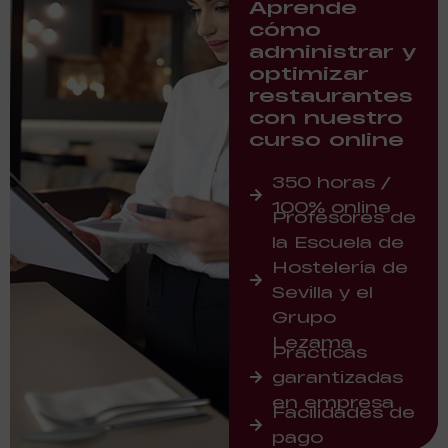
Aprende
cómo
administrar y
optimizar
restaurantes
con nuestro
curso online
350 horas /
100% online
Profesores de
la Escuela de
Hostelería de
Sevilla y el
Grupo
Lezama
Prácticas
garantizadas
en empresa
Facilidades de
pago