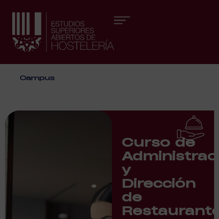
Áreas formativas
Campus
Curso de
Administrac
y
Dirección
de
Restaurant