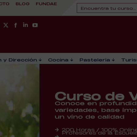
CTO
BLOG
FUNDAE
 y Dirección
Cocina
Pastelería
Turi
Curso de V
Conoce en profundidad
variedades, base imp
un vino de calidad
200 Horas / 100% Onlin
Profesores de la Escuela 