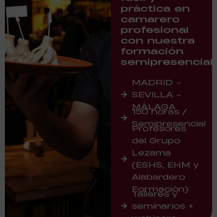
práctica en
camarero
profesional
con nuestra
formación
semipresencial
MADRID -
SEVILLA -
MÁLAGA
150 horas /
Semipresencial
Profesores
del Grupo
Lezama
(ESHS, EHM y
Alabardero
Formación)
Talleres y
seminarios +