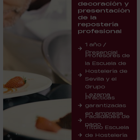
decoración y
presentación
de la
repostería
profesional
1 año /
Presencial
Profesores de
la Escuela de
Hostelería de
Sevilla y el
Grupo
Lezama
Prácticas
garantizadas
en empresa
Facilidades de
pago
Título Escuela
de Hostelería