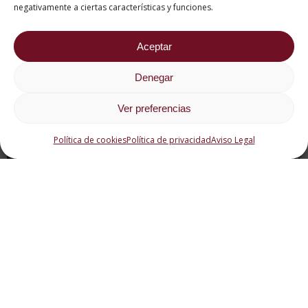
negativamente a ciertas características y funciones.
Aceptar
Denegar
Ver preferencias
Política de cookies
Política de privacidad
Aviso Legal
A quién va dirigido
A
d
la
re