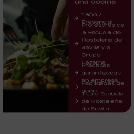
una cocina
1 año /
Presencial
Profesores de
la Escuela de
Hostelería de
Sevilla y el
Grupo
Lezama
Prácticas
garantizadas
en empresa
Facilidades de
pago
Título Escuela
de Hostelería
de Sevilla