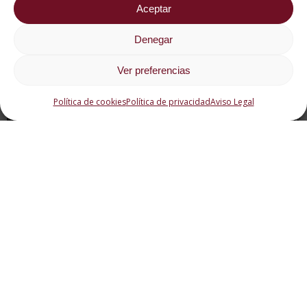
Aceptar
Denegar
Ver preferencias
Política de cookies
Política de privacidad
Aviso Legal
A quién va dirigido
A
d
la
C
y
la
G