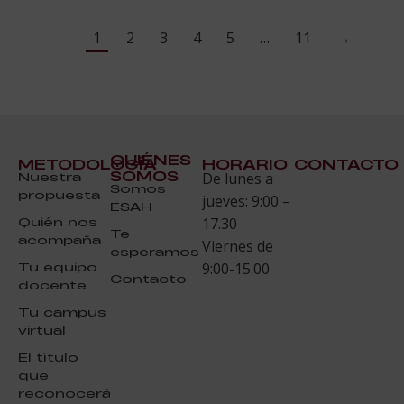
1
2
3
4
5
…
11
→
QUIÉNES
METODOLOGÍA
HORARIO
CONTACTO
SOMOS
Nuestra
De lunes a
Somos
propuesta
jueves: 9:00 –
ESAH
Quién nos
17.30
Te
acompaña
Viernes de
esperamos
Tu equipo
9:00-15.00
Contacto
docente
Tu campus
virtual
El título
que
reconocerá