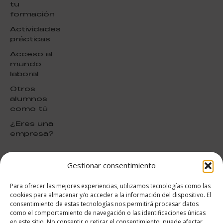
tu
formación
Actividades
prácticas
Acceso al
mundo
laboral
Otros
alumnos
como tú
¿Eres una
empresa?
Gestionar consentimiento
puntuación para ESAH
9.4
/10
Para ofrecer las mejores experiencias, utilizamos tecnologías como las
basado en
1331
cookies para almacenar y/o acceder a la información del dispositivo. El
Valoraciones soportado por
consentimiento de estas tecnologías nos permitirá procesar datos
eKomi
como el comportamiento de navegación o las identificaciones únicas
en este sitio. No consentir o retirar el consentimiento, puede afectar