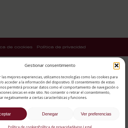
tica de cookies
Política de privacidad
Gestionar consentimiento
r las mejores experiencias, utilizamos tecnologías como las cookies para
/o acceder a la información del dispositivo. El consentimiento de estas
 nos permitirá procesar datos como el comportamiento de navegación o
caciones únicas en este sitio. No consentir o retirar el consentimiento,
r negativamente a ciertas características y funciones.
ceptar
Denegar
Ver preferencias
Política de cookies
Política de privacidad
Aviso Legal