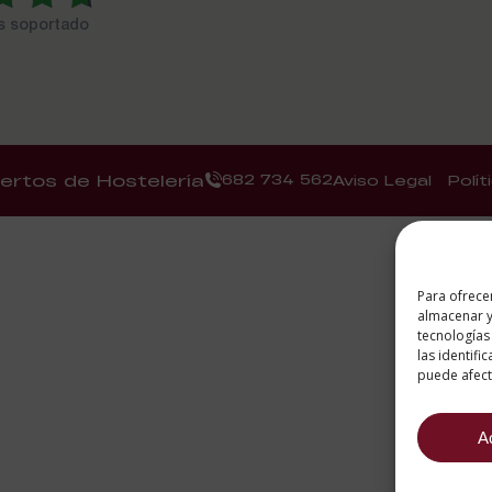
es soportado
ertos de Hostelería
682 734 562
Aviso Legal
Polí
Para ofrece
almacenar y
tecnologías
las identifi
puede afecta
A